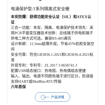
电涌保护型:T系列隔离式安全栅
本安防爆：获得功能安全认证（SIL）和ATEX认
证
三合一功能：本安、隔离、电涌保护
技术领先：采
用PCB平面变压器
技术创新：总线端子供电和端子
供电二种方式可选，兼容RS-485通讯
设计新颖：12.5mm超薄外观，节省45％机柜安装空
间
安全可靠：符合GB3836.1-2021和GB3836.4-2021标
准
外观专利：专利号：ZL 2017 3 0658741.3
配置USB组态接口：热电阻、热电偶组态便捷
输入、输出、电源不同颜色端子进行区分，防误接
支持HART或ModBus-RTU传输
六年质保
产品详情